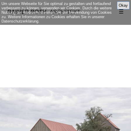
Um unsere Webseite für Sie optimal zu gestalten und fortlaufend
Okay
verbessern zu können, verwenden wir Cookies. Durch die weitere
☰
Nutzung der Webseite stimmen Sie der Verwendung von Cookies
zu. Weitere Informationen zu Cookies erhalten Sie in unserer
Datenschutzerklärung.