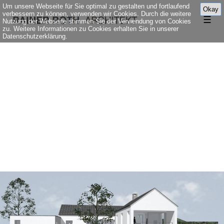
Um unsere Webseite für Sie optimal zu gestalten und fortlaufend
Okay
verbessern zu können, verwenden wir Cookies. Durch die weitere
☰
Nutzung der Webseite stimmen Sie der Verwendung von Cookies
zu. Weitere Informationen zu Cookies erhalten Sie in unserer
Datenschutzerklärung.